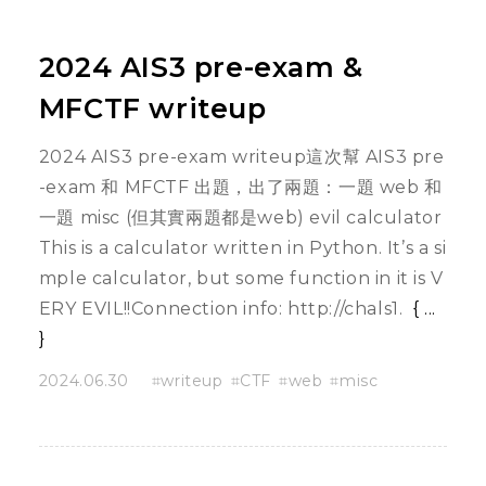
2024 AIS3 pre-exam &
MFCTF writeup
2024 AIS3 pre-exam writeup這次幫 AIS3 pre
-exam 和 MFCTF 出題，出了兩題：一題 web 和
一題 misc (但其實兩題都是web) evil calculator
This is a calculator written in Python. It’s a si
mple calculator, but some function in it is V
ERY EVIL!!Connection info: http://chals1.
...
2024.06.30
writeup
CTF
web
misc